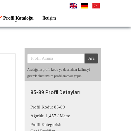
Profil Kataloğu
İletişim
85-89
Profil No
Ara
Aradığınız profil kodu ya da anahtar kelimeyi
girerek alüminyum profil araması yapın
85-89 Profil Detayları
Profil Kodu: 85-89
Ağırlık: 1,457 / Metre
Profil Kategorisi: